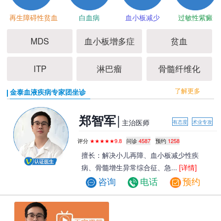
再生障碍性贫血
白血病
血小板减少
过敏性紫癜
MDS
血小板增多症
贫血
ITP
淋巴瘤
骨髓纤维化
了解更多
金泰血液疾病专家团坐诊
|
郑智军
主治医师
有态度
术业专攻
评分
★★★★★9.8
问诊
4587
预约
1258
擅长：解决小儿再障、血小板减少性疾
病、骨髓增生异常综合征、急...
[详情]
咨询
电话
预约