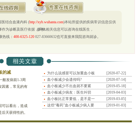
医结合血液内科 (
http://xyb.wuhanta.com
)本站所提供的疾病常识信息仅供
够作为诊断及医疗依据，具体相关信息可以咨询在线医生，
参考，
康热线：
400-6325-120
027-83660632也可直接来我院咨询就诊。
板的减
为什么说感冒可以加重血小板
[2020-07-22]
的减
血小板减少会遗传吗?
[2020-07-14]
一般发病前1-3周
血小板减少不出血就不要紧
[2019-05-18]
发因素，常见的有
吗？
血小板减少病友：医生叫切
[2019-04-03]
ITP的发病有
脾，该
血小板比正常要低，是不是一
[2019-03-05]
定要
这些“毒药”血小板减少病人要
[2019-01-03]
因可以看出，造成
谨
是后天获得性的。
所知道的主要有以