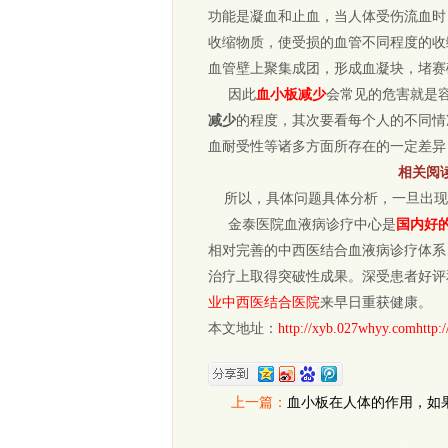
功能是凝血和止血，当人体受伤流血时
收缩物质，使受损的血管不同程度的收
血管壁上聚集成团，形成血凝块，堵赛
因此
血小板减少
会常见的危害就是
减少
的程度，其次要看每个人的不同情
血耐受性等诸多方面所存在的一定差异
相关阅
所以，具体问题具体分析，一旦出现
金泰医院血液病诊疗中心是
国内好
相对完善的中西医结合血液病诊疗体系
治疗上取得突破性成果。深受患者好评
业中西医结合医院
来早日重获健康。
本文地址：
http://xyb.027whyy.comhttp:
上一篇：
血小板在人体的作用，如
办？