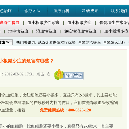
色治疗
诊疗团队
血液百科
科研成果
联系我们
障碍性贫血
|
血小板减少性紫癜
|
血小板减少症
|
骨髓增生异常综
病
|
地中海贫血
|
溶血性贫血
|
免疫性溶血性贫血
|
血小板增多症
热门关键词:
武汉金泰医院治疗优势
再障能治好吗
再障怎么治疗
紫癜怎么治疗
小板减少症的危害有哪些？
12-03-02 17:31 点击:
次
小的血细胞，比红细胞还要小很多，直径只有2-3微米，其主要功能
小板就会成群结队的在数秒钟内扑向伤口，它们首先释放血管收缩物
少血流量，接着
免费健康热线：400-6325-120
是小的血细胞，比红细胞还要小很多，直径只有2-3微米，其主要