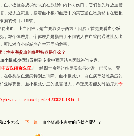
，血小板就会成群结队的在数秒钟内扑向伤口，它们首先释放血管
缩，减少血流量，接着血小板和血液中的其它凝血物质黏附在破损
破损的伤口和血管。
容易出血、止血困难，这主要取决于两方面因素：首先要看
血小板
况，即个体差异。个体差异是指由于不同的人在血管的通透性及出
，可以对血小板减少产生不同的危害。
读：
地中海贫血的各型特点是什么？
血小板减少症
好及时到专业中西医结合医院咨询专家。
的中西医结合医院
之一经四十余年得临床实践与探索，已形成一套
，在各类型血液病特别是再障、血小板减少、白血病等疑难杂症的
和业界赞誉。血小板减少症的危害很大，希望患者能及时治疗到
专
//xyb.wuhanta.com/xxbjsz/201203021218.html
果缺少怎么
下一篇：
血小板减少患者的症状有哪些？