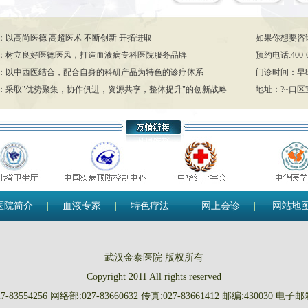
：以高尚医德 高超医术 不断创新 开拓进取
如果你想要咨
：树立良好医德医风，打造血液病专科医院服务品牌
预约电话:400-63
：以中西医结合，配合自身的科研产品为特色的诊疗体系
门诊时间：早8:3
：采取"优势聚集，协作俱进，资源共享，整体提升"的创新战略
地址：?~口区宝
医院简介
|
血液专家
|
特色疗法
|
网上会诊
|
网站地
武汉金泰医院 版权所有
Copyright 2011 All rights reserved
-83554256 网络部:027-83660632 传真:027-83661412 邮编:430030 电子邮