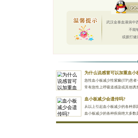
武汉金泰血液病中西
不能
或拨打健
为什么说感冒可以加重血小
急性血小板减少性紫癜(ITP)患者
常有急性上呼吸道感染或其他诱
病毒感染。目前已发现多种病毒与
血小板减少会遗传吗?
关，其中包括疱疹类病...
[详情]
从以上引起血小板减少的各种原
血小板减少的各种疾病绝大多数
仅有极少数是先天遗传的，目前
下两种疾病： 1、先...
[详情]