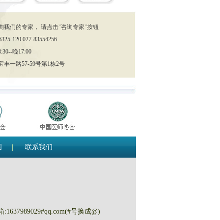
询我们的专家， 请点击"咨询专家"按钮
25-120 027-83554256
0--晚17:00
丰一路57-59号第1栋2号
图
|
联系我们
箱:1637989029#qq.com(#号换成@)