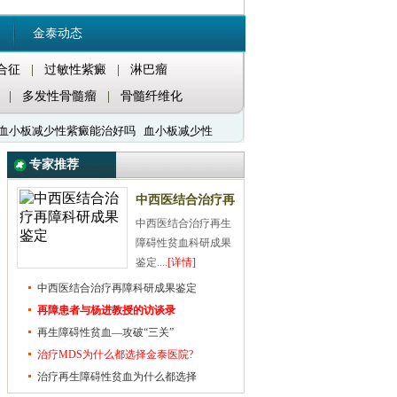
金泰动态
合征
|
过敏性紫癜
|
淋巴瘤
|
多发性骨髓瘤
|
骨髓纤维化
血小板减少性紫癜能治好吗
血小板减少性
专家推荐
中西医结合治疗再
中西医结合治疗再生
障科研成果鉴定
障碍性贫血科研成果
鉴定....
[详情]
中西医结合治疗再障科研成果鉴定
再障患者与杨进教授的访谈录
再生障碍性贫血—攻破“三关”
治疗MDS为什么都选择金泰医院?
治疗再生障碍性贫血为什么都选择