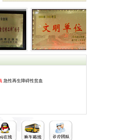
钱
急性再生障碍性贫血