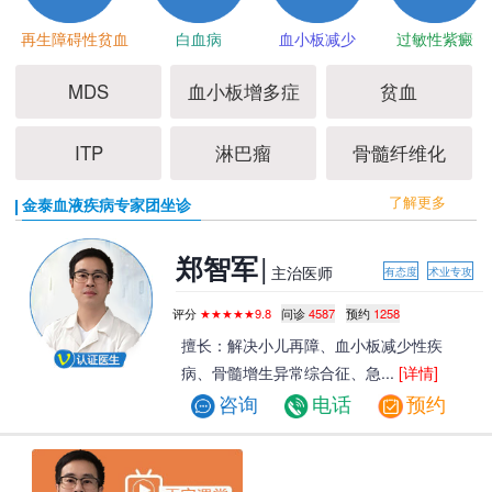
再生障碍性贫血
白血病
血小板减少
过敏性紫癜
MDS
血小板增多症
贫血
ITP
淋巴瘤
骨髓纤维化
了解更多
金泰血液疾病专家团坐诊
|
郑智军
主治医师
有态度
术业专攻
评分
★★★★★9.8
问诊
4587
预约
1258
擅长：解决小儿再障、血小板减少性疾
病、骨髓增生异常综合征、急...
[详情]
咨询
电话
预约