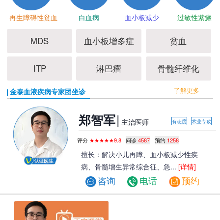
再生障碍性贫血
白血病
血小板减少
过敏性紫癜
MDS
血小板增多症
贫血
ITP
淋巴瘤
骨髓纤维化
了解更多
金泰血液疾病专家团坐诊
|
郑智军
主治医师
有态度
术业专攻
评分
★★★★★9.8
问诊
4587
预约
1258
擅长：解决小儿再障、血小板减少性疾
病、骨髓增生异常综合征、急...
[详情]
咨询
电话
预约