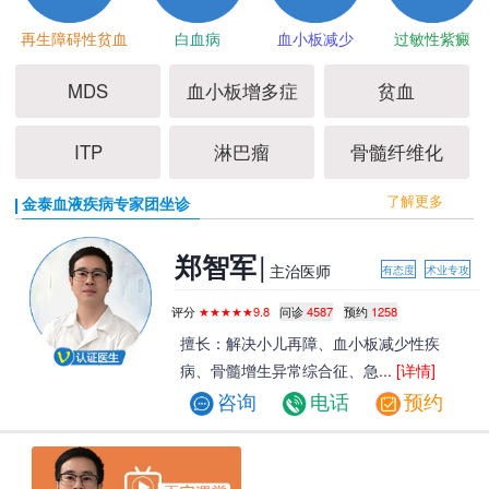
再生障碍性贫血
白血病
血小板减少
过敏性紫癜
MDS
血小板增多症
贫血
ITP
淋巴瘤
骨髓纤维化
了解更多
金泰血液疾病专家团坐诊
|
郑智军
主治医师
有态度
术业专攻
评分
★★★★★9.8
问诊
4587
预约
1258
擅长：解决小儿再障、血小板减少性疾
病、骨髓增生异常综合征、急...
[详情]
咨询
电话
预约