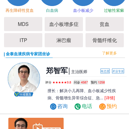
再生障碍性贫血
白血病
血小板减少
过敏性紫癜
MDS
血小板增多症
贫血
ITP
淋巴瘤
骨髓纤维化
了解更多
金泰血液疾病专家团坐诊
|
郑智军
主治医师
有态度
术业专攻
评分
★★★★★9.8
问诊
4587
预约
1258
擅长：解决小儿再障、血小板减少性疾
病、骨髓增生异常综合征、急...
[详情]
咨询
电话
预约