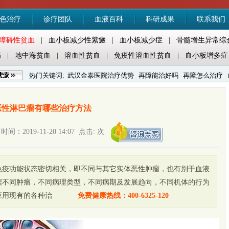
色治疗
诊疗团队
血液百科
科研成果
联系我们
障碍性贫血
|
血小板减少性紫癜
|
血小板减少症
|
骨髓增生异常综
病
|
地中海贫血
|
溶血性贫血
|
免疫性溶血性贫血
|
血小板增多症
热门关键词:
武汉金泰医院治疗优势
再障能治好吗
再障怎么治疗
紫癜怎么治疗
恶性淋巴瘤有哪些治疗方法
：2019-11-20 14:07 点击:
次
免疫功能状态密切相关，即不同与其它实体恶性肿瘤，也有别于血液
据不同肿瘤，不同病理类型，不同病期及发展趋向，不同机体的行为
应用现有的各种治
免费健康热线：400-6325-120