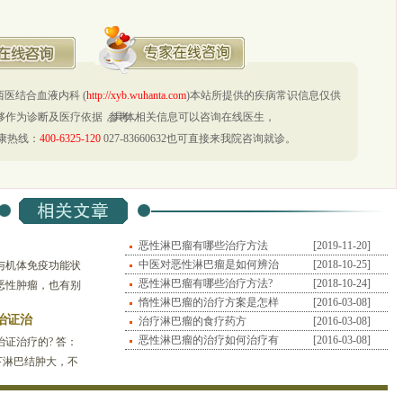
医结合血液内科 (
http://xyb.wuhanta.com
)本站所提供的疾病常识信息仅供
够作为诊断及医疗依据，具体相关信息可以咨询在线医生，
参考，
康热线：
400-6325-120
027-83660632也可直接来我院咨询就诊。
恶性淋巴瘤有哪些治疗方法
[2019-11-20]
中医对恶性淋巴瘤是如何辨治
[2018-10-25]
与机体免疫功能状
证治
恶性淋巴瘤有哪些治疗方法?
[2018-10-24]
恶性肿瘤，也有别
惰性淋巴瘤的治疗方案是怎样
[2016-03-08]
疗措施，即根据不
治证治
的？
治疗淋巴瘤的食疗药方
[2016-03-08]
恶性淋巴瘤的治疗如何治疗有
[2016-03-08]
证治疗的? 答：
效？
下淋巴结肿大，不
不伴发热，面色苍