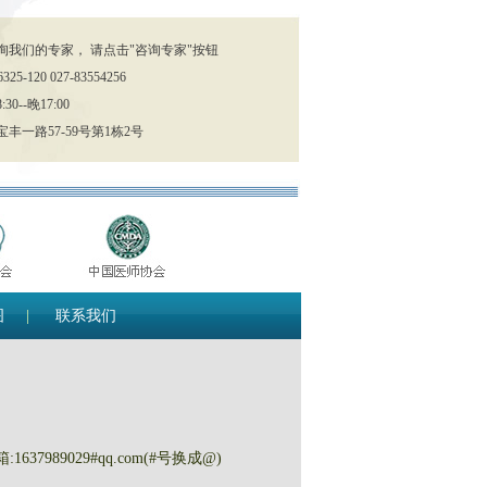
询我们的专家， 请点击"咨询专家"按钮
25-120 027-83554256
0--晚17:00
丰一路57-59号第1栋2号
图
|
联系我们
箱:1637989029#qq.com(#号换成@)