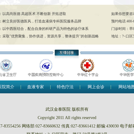
：以高尚医德 高超医术 不断创新 开拓进取
如果你想要咨
：树立良好医德医风，打造血液病专科医院服务品牌
预约电话:400-63
：以中西医结合，配合自身的科研产品为特色的诊疗体系
门诊时间：早8:3
：采取"优势聚集，协作俱进，资源共享，整体提升"的创新战略
地址：?~口区宝
医院简介
|
血液专家
|
特色疗法
|
网上会诊
|
网站地
武汉金泰医院 版权所有
Copyright 2011 All rights reserved
-83554256 网络部:027-83660632 传真:027-83661412 邮编:430030 电子邮