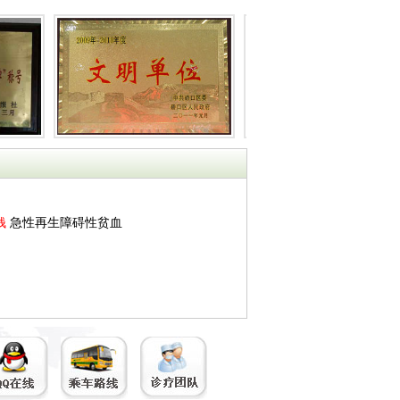
钱
急性再生障碍性贫血