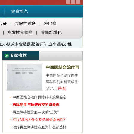
金泰动态
合征
|
过敏性紫癜
|
淋巴瘤
|
多发性骨髓瘤
|
骨髓纤维化
血小板减少性紫癜能治好吗
血小板减少性
专家推荐
中西医结合治疗再
中西医结合治疗再生
障科研成果鉴定
障碍性贫血科研成果
鉴定....
[详情]
中西医结合治疗再障科研成果鉴定
再障患者与杨进教授的访谈录
再生障碍性贫血—攻破“三关”
治疗MDS为什么都选择金泰医院?
治疗再生障碍性贫血为什么都选择