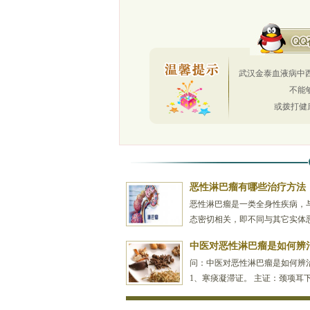
武汉金泰血液病中西
不能
或拨打健
恶性淋巴瘤有哪些治疗方法
恶性淋巴瘤是一类全身性疾病，
态密切相关，即不同与其它实体
于血液肿瘤，目前多主张综合治
中医对恶性淋巴瘤是如何辨
同肿瘤，不同病理类...
[详情]
问：中医对恶性淋巴瘤是如何辨治
1、寒痰凝滞证。 主证：颈项耳
痛不痒，皮色不变，坚硬如石，
自，神疲乏力，脉...
[详情]