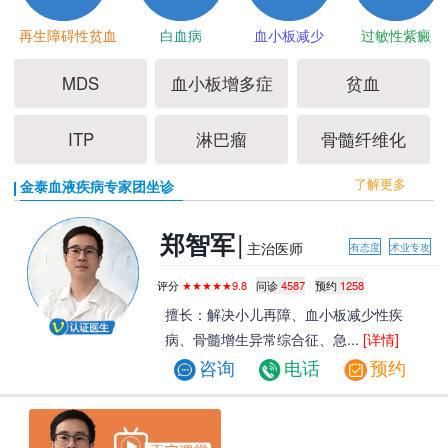
再生障碍性贫血
白血病
血小板减少
过敏性紫癜
MDS
血小板增多症
贫血
ITP
淋巴瘤
骨髓纤维化
了解更多
金泰血液疾病专家团坐诊
|
郑智军
主治医师
有态度
术业专攻
评分
★★★★★9.8
问诊
4587
预约
1258
擅长：解决小儿再障、血小板减少性疾
病、骨髓增生异常综合征、急...
[详情]
咨询
电话
预约