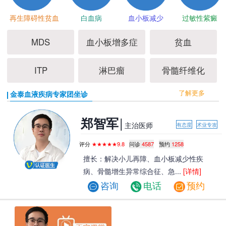
再生障碍性贫血
白血病
血小板减少
过敏性紫癜
MDS
血小板增多症
贫血
ITP
淋巴瘤
骨髓纤维化
了解更多
金泰血液疾病专家团坐诊
|
郑智军
主治医师
有态度
术业专攻
评分
★★★★★9.8
问诊
4587
预约
1258
擅长：解决小儿再障、血小板减少性疾
病、骨髓增生异常综合征、急...
[详情]
咨询
电话
预约