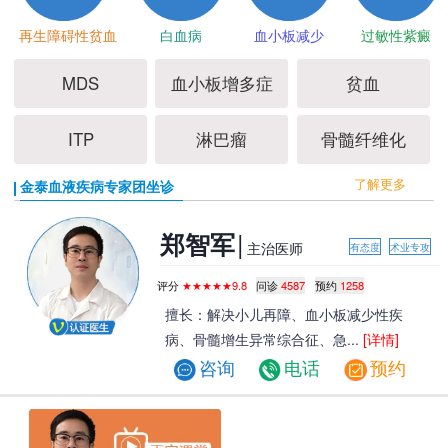
再生障碍性贫血
白血病
血小板减少
过敏性紫癜
MDS
血小板增多症
贫血
ITP
淋巴瘤
骨髓纤维化
了解更多
金泰血液疾病专家团坐诊
|
郑智军
主治医师
有态度
术业专攻
评分
★★★★★9.8
问诊
4587
预约
1258
擅长：解决小儿再障、血小板减少性疾
病、骨髓增生异常综合征、急...
[详情]
咨询
电话
预约