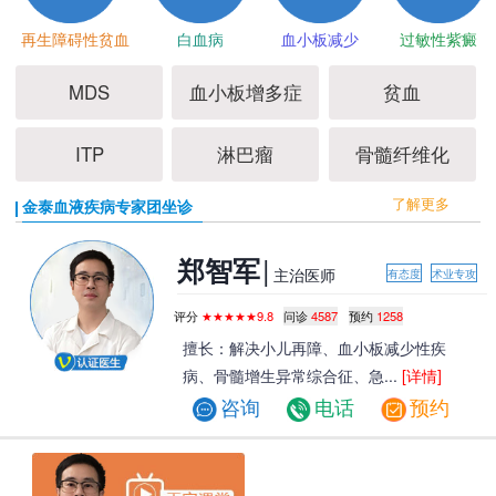
再生障碍性贫血
白血病
血小板减少
过敏性紫癜
MDS
血小板增多症
贫血
ITP
淋巴瘤
骨髓纤维化
了解更多
金泰血液疾病专家团坐诊
|
郑智军
主治医师
有态度
术业专攻
评分
★★★★★9.8
问诊
4587
预约
1258
擅长：解决小儿再障、血小板减少性疾
病、骨髓增生异常综合征、急...
[详情]
咨询
电话
预约