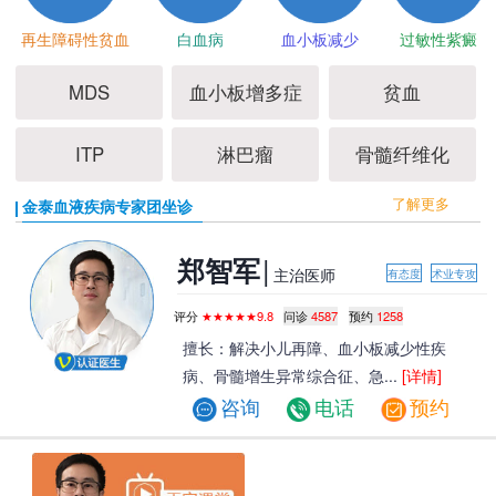
再生障碍性贫血
白血病
血小板减少
过敏性紫癜
MDS
血小板增多症
贫血
ITP
淋巴瘤
骨髓纤维化
了解更多
金泰血液疾病专家团坐诊
|
郑智军
主治医师
有态度
术业专攻
评分
★★★★★9.8
问诊
4587
预约
1258
擅长：解决小儿再障、血小板减少性疾
病、骨髓增生异常综合征、急...
[详情]
咨询
电话
预约