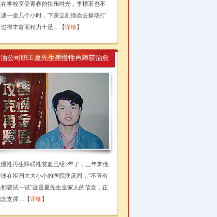
该在学校享受青春的快乐时光，李榜茗也不
上课一坐几个小时，下课立刻撒欢去操场打
子过得丰富而精力十足…【
详细
】
石油公司职工夏先生患慢性再障获治愈
患慢性再生障碍性贫血已经3年了，三年来他
奔波在祖国大大小小的医院病床间，“不管有
法都要试一试”这是夏先生全家人的信念，正
信念支撑…【
详细
】