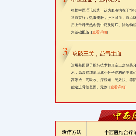
根据中医理论传统，认为血液病在于“热
迫血妄行；热毒伤肝，肝不藏血，血溢脉
用上千种天然名贵中药及海底、陆地动
为基础配伍..[
查看详细
]
运用基因原子提纯技术和真空二次包装
术，高温提纯浓缩成小分子结构的中成
高渗透、高吸收、疗程短、见效快、养
能速进骨髓基因、无副..[
查看详细
]