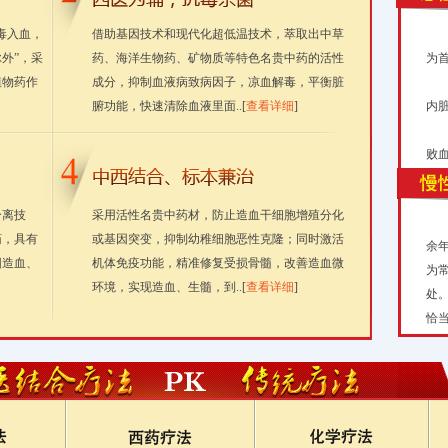
毒入血，
借助基因技术和现代化超低温技术，萃取出中草
外”，采
药、海洋生物药、矿物质等特色名贵中药的活性
为
植物药作
成分，抑制血液病致病因子，凉血解毒，平衡脏
腑功能，快速清除血液里面..[
查看详细
]
内
败血
分离技
采用活性名贵中药材，防止造血干细胞增殖分化
药，具有
或基因突变，抑制幼稚细胞恶性克隆；同时激活
余
阳造血、
机体免疫功能，精准修复受损骨髓，改善造血微
为
环境，实现造血、生髓，到..[
查看详细
]
处
恰当