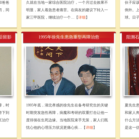
和爸爸
久就在当地一家综合医院治疗，一个月过去效果不
伙子应
切，同
明显，家人着急患者痛苦。在病友的建议下转入一
例外。
家三甲医院，继续治疗一个…【
详细
】
球。日
后留影
1995年徐先生患急重型再障治愈
阳溯
障，时
1995年底，湖北孝感的徐先生在备考研究生的关键
夏先生
持下到
时期突发急性再障，病魔和考研的双重打击让他一
和家人
区治疗
度徘徊在生死边缘。当地医院束手无策，家人们既
什么方
忧心他的心理压力状况更痛心疾…【
详细
】
是这一