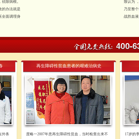
，祛除病根。
致认为 
效的办法就是
乃至整个
医全面调理身
战胜血液病
春
再生障碍性贫血患者的艰难治病史
在外务
度略一2007年患再生障碍性贫血，当时检查出来不
17岁的