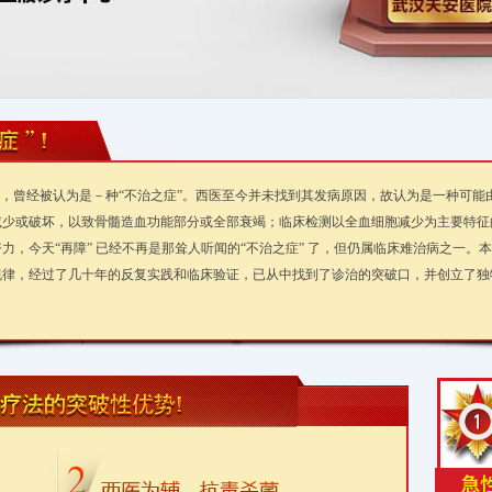
”，曾经被认为是－种“不治之症”。西医至今并未找到其发病原因，故认为是一种可
减少或破坏，以致骨髓造血功能部分或全部衰竭；临床检测以全血细胞减少为主要特征
力，今天“再障” 已经不再是那耸人听闻的“不治之症” 了，但仍属临床难治病之一。
规律，经过了几十年的反复实践和临床验证，已从中找到了诊治的突破口，并创立了独