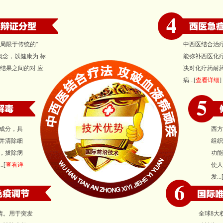
局限于传统的“
中西医结合治
概念，以健康为 标
能弥补西医化
结果之间的对 应
决对化疗药耐
病...[
查看详细
]
成分，具
西方
并清除细
组织
，拔除病
功能
.[
查看详
使人
发...
情。用于突发
全球8大