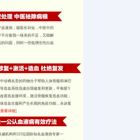
疗血液病，能取长补短，中医中药
疗不分敌我一味杀的不足，又能解
药的问题，同时一些低增生性白血
中珍稀名贵的药物分子帮助人体骨髓和淋巴
等造血系统迅速自我修复和更新，平衡脏?i
改善造血微环境，激活骨髓恢复造血功能，
体造血生髓和产生长期的免疫功能，永诀复
[
查看详细
]
权威机构和325位国际知名血液病专家一